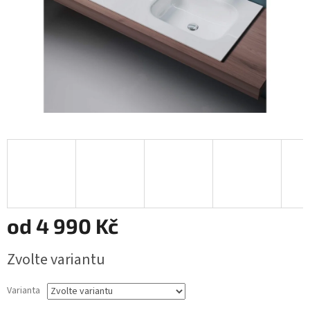
od
4 990 Kč
Měrná
Zvolte variantu
cena:
Varianta