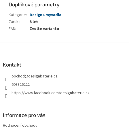
Doplňkové parametry
Kategorie
:
Design umyvadla
Záruka
:
5 let
EAN
:
Zvolte variantu
Z
á
p
a
Kontakt
t
obchod
@
designbaterie.cz
í
608826222
https://www.facebook.com/designbaterie.cz
Informace pro vás
Hodnocení obchodu