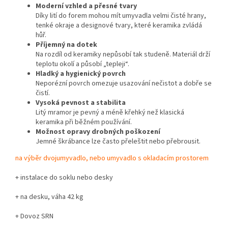
Moderní vzhled a přesné tvary
Díky lití do forem mohou mít umyvadla velmi čisté hrany,
tenké okraje a designové tvary, které keramika zvládá
hůř.
Příjemný na dotek
Na rozdíl od keramiky nepůsobí tak studeně. Materiál drží
teplotu okolí a působí „tepleji“.
Hladký a hygienický povrch
Neporézní povrch omezuje usazování nečistot a dobře se
čistí.
Vysoká pevnost a stabilita
Litý mramor je pevný a méně křehký než klasická
keramika při běžném používání.
Možnost opravy drobných poškození
Jemné škrábance lze často přeleštit nebo přebrousit.
na výběr dvojumyvadlo, nebo umyvadlo s okladacím prostorem
+ instalace do soklu nebo desky
+ na desku, váha 42 kg
+ Dovoz SRN