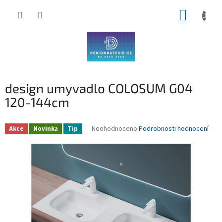
Přejít
NÁKUP
na
obsah
KOŠÍK
design umyvadlo COLOSUM G04
120-144cm
Průměrné
Neohodnoceno
Podrobnosti hodnocení
Akce
Novinka
Tip
hodnocení
produktu
je
0,0
z
5
hvězdiček.