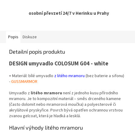
osobní převzetí 24/7 v Herinku u Prahy
Popis
Diskuze
Detailní popis produktu
DESIGN umyvadlo COLOSUM G04 - white
+ Materiál: bílé umyvadlo
z litého mramoru
(bez baterie a sifonu)
-
GUSSMARMOR
Umyvadlo z
litého mramoru
není z jednoho kusu přírodního
mramoru. Je to kompozitní materiál – směs drceného kamene
(často dolomit nebo mramorová moučka) a polyesterové či
akrylátové pryskyřice. Povrch bývá opatřen ochrannou vrstvou
zvanou gelcoat, která je hladká a lesklá.
Hlavní výhody litého mramoru