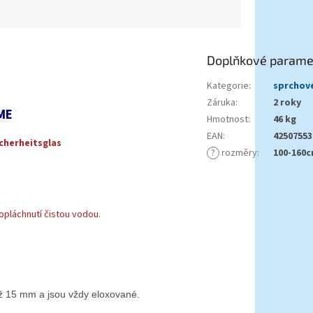
Doplňkové parame
Kategorie
:
sprchové
Záruka
:
2 roky
ME
Hmotnost
:
46 kg
EAN
:
42507553
cherheitsglas
?
rozměry
:
100-160
opláchnutí čistou vodou.
 až 15 mm a jsou vždy eloxované.