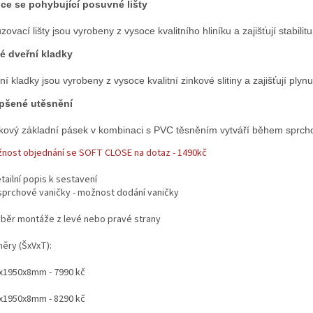
ce se pohybující posuvné lišty
zovací lišty jsou vyrobeny z vysoce kvalitního hliníku a zajišťují stabili
é dveřní kladky
ní kladky jsou vyrobeny z vysoce kvalitní zinkové slitiny a zajišťují plyn
pšené utěsnění
íkový základní pásek v kombinaci s PVC těsněním vytváří během sprch
žnost objednání se SOFT CLOSE na dotaz - 1490kč
tailní popis k sestavení
sprchové vaničky - možnost dodání vaničky
ýběr montáže z levé nebo pravé strany
ěry (ŠxVxT):
x1950x8mm - 7990 kč
x1950x8mm - 8290 kč