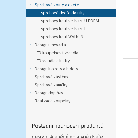
n
Sprchové kouty a dveře
e
sprchové dveře do niky
l
sprchový kout ve tvaru U-FORM
sprchový kout ve tvaru L
sprchový kout WALK-IN
Design umyvadla
LED koupelnová zrcadla
LED svítidla a lustry
Design klozety a bidety
Sprchové zástěny
Sprchové vaničky
Design doplňky
Realizace koupelny
Poslední hodnocení produktů
design skleněné posuvné dveře Amalfi 90x205 cm T12 - komplet AKCE