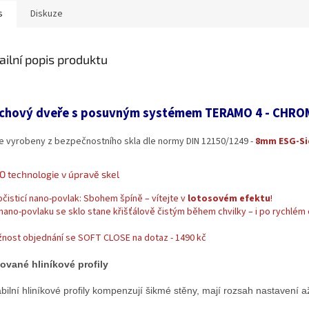
s
Diskuze
ailní popis produktu
chový dveře s posuvným systémem TERAMO 4 - CHRO
e vyrobeny z bezpečnostního skla dle normy DIN 12150/1249 -
8mm ESG-Si
 technologie v úpravě skel
čisticí nano-povlak: Sbohem špíně – vítejte v
lotosovém efektu
!
 nano-povlaku se sklo stane křišťálově čistým během chvilky – i po rychlém 
žnost objednání se SOFT CLOSE na dotaz - 1490 kč
ované hliníkové profily
abilní hliníkové profily kompenzují šikmé stěny, mají rozsah nastavení