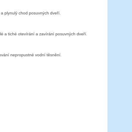
tu a plynulý chod posuvných dveří.
ulé a tiché otevírání a zavírání posuvných dveří.
ování nepropustné vodní těsnění.