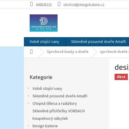
Přejít
608826222
obchod@designbaterie.cz
na
obsah
Volně stojící vany
Skleněné posuvné dveře Amalfi
Domů
Sprchové kouty a dveře
sprchové dveře 
P
des
o
Přeskočit
s
Kategorie
kategorie
Akce
t
r
Volně stojící vany
a
Skleněné posuvné dveře Amalfi
n
Otopná tělesa a radiátory
n
í
Skleněné přístřešky VORDACH
p
Koupelnový nábytek
a
Design baterie