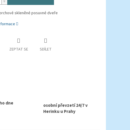
prchové skleněné posuvné dveře
informace
ZEPTAT SE
SDÍLET
ho dne
osobní převzetí 24/7 v
Herinku u Prahy