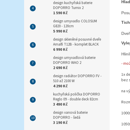
Hlad
design kuchyňská baterie
DOPORRO Turnix 2
1 590 Kč
Posu
design umyvadlo COLOSUM
Tich
G820 - 120cm
5 990 Kč
Dveř
design skleněné posuvné dveře
Vyle
Amalfi T12B - komplet BLACK
6 990 Kč
Hlin
design umyvadlová baterie
DOPORRO WAO 2
- mo
2 690 Kč
1x de
design radiátor DOPORRO FV -
bez 
510 až 2100 W
4 290 Kč
na v
kuchyňská polička DOPORRO
Reglo 09 - double deck 82cm
Rozm
3 490 Kč
design vanová baterie
1000
DOPORRO - šedá
3 190 Kč
1050