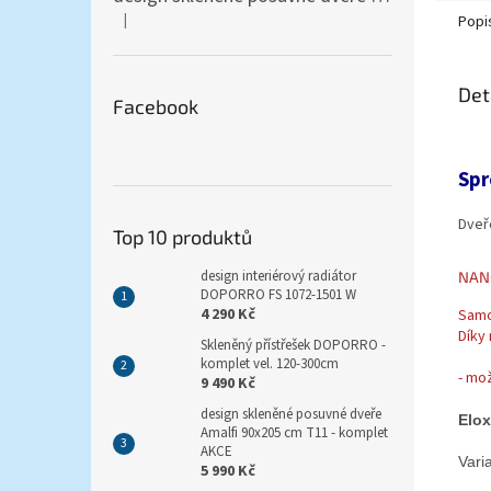
|
Popi
Hodnocení produktu je 5 z 5 hvězdiček.
Det
Facebook
Spr
Dveř
Top 10 produktů
design interiérový radiátor
NANO
DOPORRO FS 1072-1501 W
4 290 Kč
Samo
Díky
Skleněný přístřešek DOPORRO -
komplet vel. 120-300cm
- mo
9 490 Kč
design skleněné posuvné dveře
Elox
Amalfi 90x205 cm T11 - komplet
AKCE
Vari
5 990 Kč