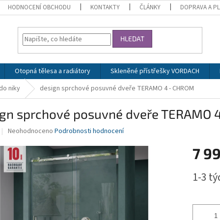
HODNOCENÍ OBCHODU
KONTAKTY
ČLÁNKY
DOPRAVA A P
HLEDAT
Otopná tělesa a radiátory
Skleněné přístřešky VORDACH
do niky
design sprchové posuvné dveře TERAMO 4 - CHROM
ign sprchové posuvné dveře TERAMO 
Průměrné
Neohodnoceno
Podrobnosti hodnocení
hodnocení
produktu
7 9
je
0,0
Měrná
1-3 t
z
cena:
5
hvězdiček.