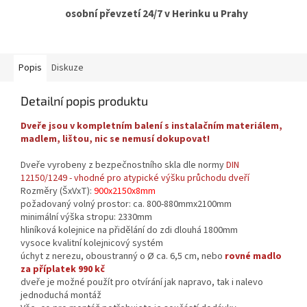
osobní převzetí 24/7 v Herinku u Prahy
Popis
Diskuze
Detailní popis produktu
Dveře jsou v kompletním balení s instalačním materiálem,
madlem, lištou, nic se nemusí dokupovat!
Dveře vyrobeny z bezpečnostního skla dle normy
DIN
12150/1249 - vhodné pro atypické výšku průchodu dveří
Rozměry (ŠxVxT):
900x2150x8mm
požadovaný volný prostor: ca. 800-880mmx2100mm
minimální výška stropu: 2330mm
hliníková kolejnice na přidělání do zdi dlouhá 1800mm
vysoce kvalitní kolejnicový systém
úchyt z nerezu, oboustranný o Ø ca. 6,5 cm, nebo
rovné madlo
za příplatek 990 kč
dveře je možné použít pro otvírání jak napravo, tak i nalevo
jednoduchá montáž