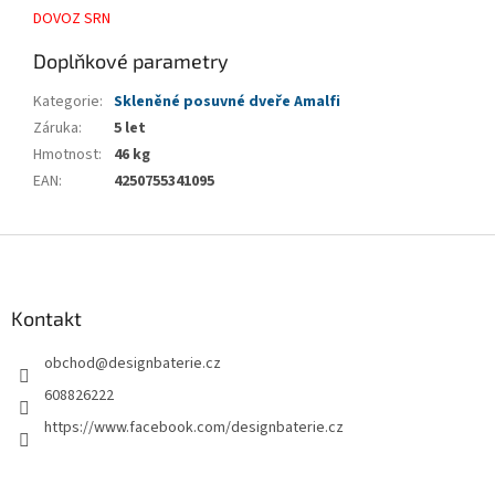
DOVOZ SRN
Doplňkové parametry
Kategorie
:
Skleněné posuvné dveře Amalfi
Záruka
:
5 let
Hmotnost
:
46 kg
EAN
:
4250755341095
Z
á
p
a
Kontakt
t
obchod
@
designbaterie.cz
í
608826222
https://www.facebook.com/designbaterie.cz