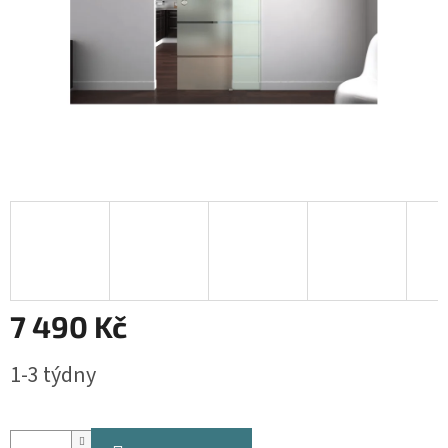
7 490 Kč
Měrná
1-3 týdny
cena: