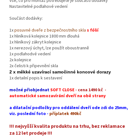
Vše, co pro montáž potřebujete je součástí dodávky
Nastavitelné podlahové vedení
Součást dodávky:
1x
posuvné dveře z bezpečnostního skla
s fólií
1x hliníková kolejnice 1800 mm dlouhá
1x hliníkový zákryt kolejnice
1x nerezový úchyt, lze použít oboustranně
1x podlahodvé vedení
2x kolejnice
2x čelisti k připevnění skla
2 x měkké uzavírací samočinné koncové dorazy
1x detailní popis k sestavení
možné přiobjednat
SOFT CLOSE
- cena 1490 kč -
automatické samozavírání dveří na obě strany
a dilatační podložky pro oddálení dveří ode zdi do 25mm,
viz. poslední foto -
příplatek 490kč
!!! nejvyšší kvalita produktu na trhu, bez reklamace
za 12 let prodeje !!!