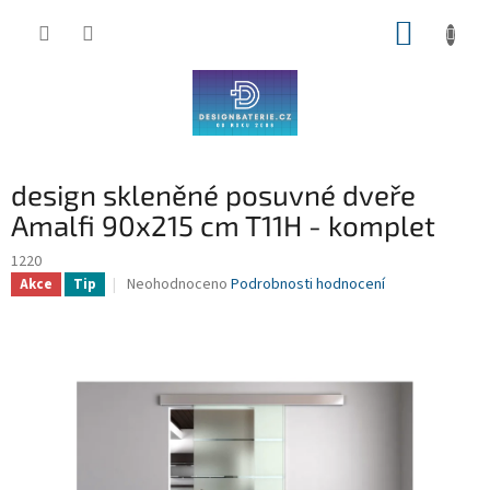
Přejít
NÁKUP
na
obsah
KOŠÍK
design skleněné posuvné dveře
Amalfi 90x215 cm T11H - komplet
1220
Průměrné
Neohodnoceno
Podrobnosti hodnocení
Akce
Tip
hodnocení
produktu
je
0,0
z
5
hvězdiček.