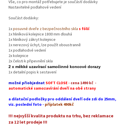
Vše, co pro montáž potřebujete je součástí dodávky
Nastavitelné podlahové vedení
Součást dodávky:
1x
posuvné dveře z bezpečnostního skla
s fólií
1x hliníková kolejnice 1800 mm dlouhá
1x hliníkový zákryt kolejnice
1x nerezový úchyt, lze použít oboustranně
1x podlahodvé vedení
2x kolejnice
2x čelisti k připevnění skla
2 x měkké uzavírací samočinné koncové dorazy
1x detailní popis k sestavení
možné přiobjednat
SOFT CLOSE
- cena 1490 kč -
automatické samozavírání dveří na obě strany
a dilatační podložky pro oddálení dveří ode zdi do 25mm,
viz. poslední foto -
příplatek 490kč
!!! nejvyšší kvalita produktu na trhu, bez reklamace
za 12 let prodeje !!!