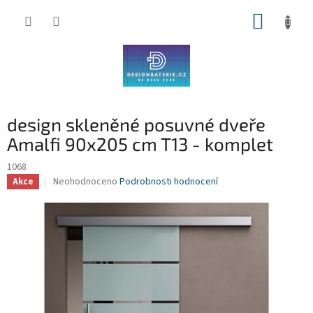
Přejít
NÁKUP
na
obsah
KOŠÍK
design skleněné posuvné dveře
Amalfi 90x205 cm T13 - komplet
1068
Průměrné
Neohodnoceno
Podrobnosti hodnocení
Akce
hodnocení
produktu
je
0,0
z
5
hvězdiček.