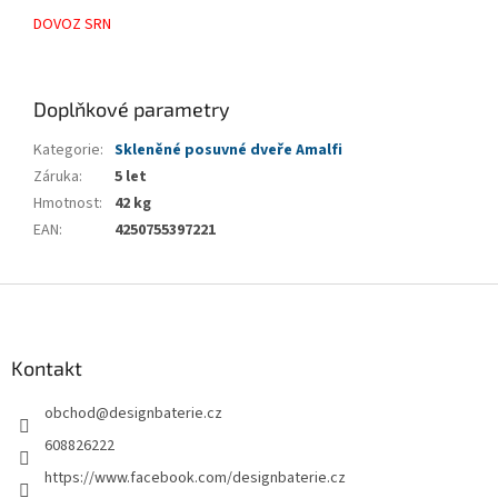
DOVOZ SRN
Doplňkové parametry
Kategorie
:
Skleněné posuvné dveře Amalfi
Záruka
:
5 let
Hmotnost
:
42 kg
EAN
:
4250755397221
Z
á
p
a
Kontakt
t
obchod
@
designbaterie.cz
í
608826222
https://www.facebook.com/designbaterie.cz