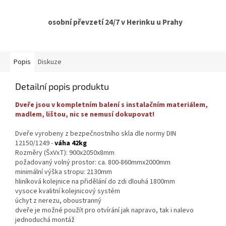
osobní převzetí 24/7 v Herinku u Prahy
Popis
Diskuze
Detailní popis produktu
Dveře jsou v kompletním balení s instalačním materiálem,
madlem, lištou, nic se nemusí dokupovat!
Dveře vyrobeny z bezpečnostního skla dle normy DIN
12150/1249 -
váha 42kg
Rozměry (ŠxVxT): 900x2050x8mm
požadovaný volný prostor: ca. 800-860mmx2000mm
minimální výška stropu: 2130mm
hliníková kolejnice na přidělání do zdi dlouhá 1800mm
vysoce kvalitní kolejnicový systém
úchyt z nerezu, oboustranný
dveře je možné použít pro otvírání jak napravo, tak i nalevo
jednoduchá montáž