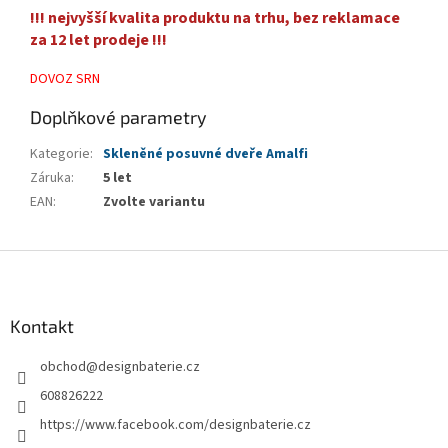
!!! nejvyšší kvalita produktu na trhu, bez reklamace
za 12 let prodeje !!!
DOVOZ SRN
Doplňkové parametry
Kategorie
:
Skleněné posuvné dveře Amalfi
Záruka
:
5 let
EAN
:
Zvolte variantu
Z
á
p
a
Kontakt
t
obchod
@
designbaterie.cz
í
608826222
https://www.facebook.com/designbaterie.cz