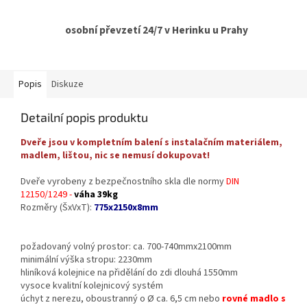
osobní převzetí 24/7 v Herinku u Prahy
Popis
Diskuze
Detailní popis produktu
Dveře jsou v kompletním balení s instalačním materiálem,
madlem, lištou, nic se nemusí dokupovat!
Dveře vyrobeny z bezpečnostního skla dle normy
DIN
12150/1249 -
váha 39kg
Rozměry (ŠxVxT):
775x2150x8mm
požadovaný volný prostor: ca. 700-740mmx2100mm
minimální výška stropu: 2230mm
hliníková kolejnice na přidělání do zdi dlouhá 1550mm
vysoce kvalitní kolejnicový systém
úchyt z nerezu, oboustranný o Ø ca. 6,5 cm nebo
rovné madlo s