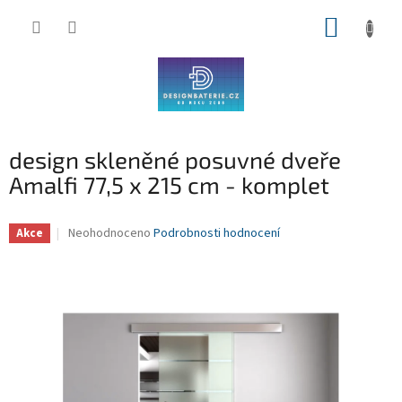
Přejít
NÁKUP
na
obsah
KOŠÍK
design skleněné posuvné dveře
Amalfi 77,5 x 215 cm - komplet
Průměrné
Neohodnoceno
Podrobnosti hodnocení
Akce
hodnocení
produktu
je
0,0
z
5
hvězdiček.