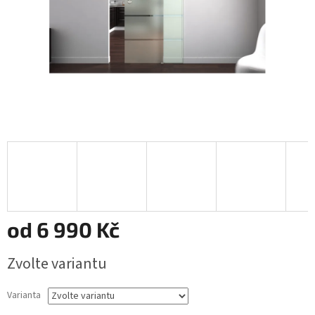
od
6 990 Kč
Měrná
Zvolte variantu
cena:
Varianta