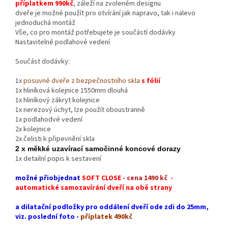
příplatkem 990kč
, záleží na zvoleném designu
dveře je možné použít pro otvírání jak napravo, tak i nalevo
jednoduchá montáž
Vše, co pro montáž potřebujete je součástí dodávky
Nastavitelné podlahové vedení
Součást dodávky:
1x
posuvné dveře z bezpečnostního skla
s fólií
1x hliníková kolejnice 1550mm dlouhá
1x hliníkový zákryt kolejnice
1x nerezový úchyt, lze použít oboustranně
1x podlahodvé vedení
2x kolejnice
2x čelisti k připevnění skla
2 x měkké uzavírací samočinné koncové dorazy
1x detailní popis k sestavení
možné přiobjednat
SOFT CLOSE
- cena 1490 kč -
automatické samozavírání dveří na obě strany
a dilatační podložky pro oddálení dveří ode zdi do 25mm,
viz. poslední foto -
příplatek 490kč