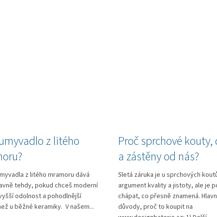
umyvadlo z litého
Proč sprchové kouty, 
oru?
a zástěny od nás?
myvadla z litého mramoru dává
5letá záruka je u sprchových koutů
lavně tehdy, pokud chceš moderní
argument kvality a jistoty, ale je 
vyšší odolnost a pohodlnější
chápat, co přesně znamená. Hlavn
ež u běžné keramiky. V našem...
důvody, proč to koupit na