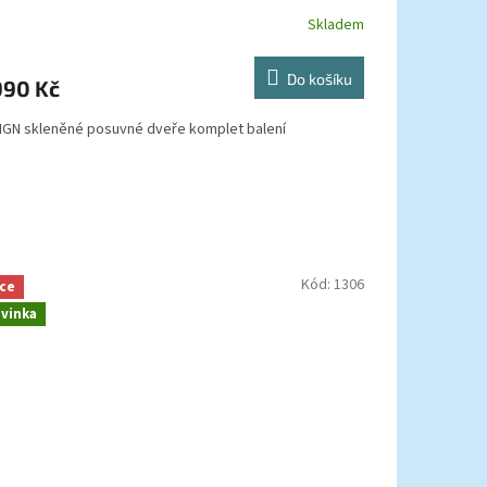
Skladem
Do košíku
990 Kč
IGN skleněné posuvné dveře komplet balení
Kód:
1306
ce
vinka