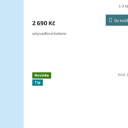
1-3 t
Do koší
2 690 Kč
umyvadlová baterie
Kód:
Novinka
Tip