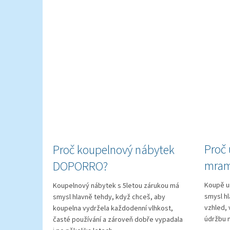
Proč 
Proč koupelnový nábytek
mram
DOPORRO?
Koupě u
Koupelnový nábytek s 5letou zárukou má
smysl h
smysl hlavně tehdy, když chceš, aby
vzhled, 
koupelna vydržela každodenní vlhkost,
údržbu n
časté používání a zároveň dobře vypadala