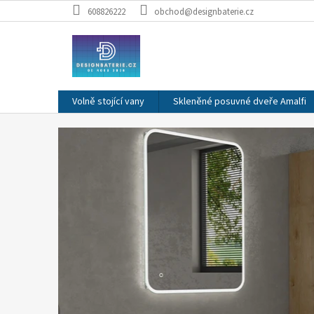
Přejít
608826222
obchod@designbaterie.cz
na
obsah
Volně stojící vany
Skleněné posuvné dveře Amalfi
V
í
t
e
j
t
e
v
n
a