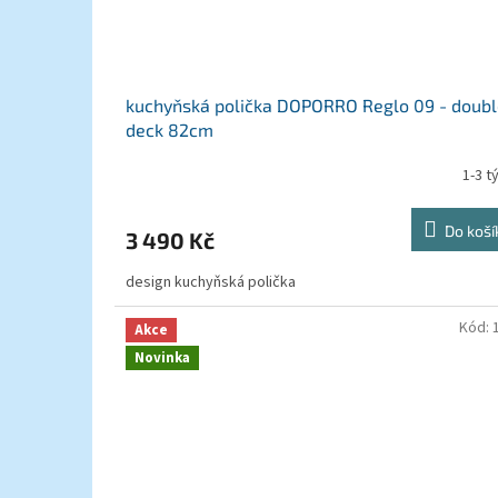
kuchyňská polička DOPORRO Reglo 09 - doub
deck 82cm
1-3 t
Do koší
3 490 Kč
design kuchyňská polička
Kód:
Akce
Novinka