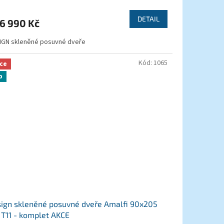
nocení
duktu
DETAIL
6 990 Kč
IGN skleněné posuvné dveře
zdiček.
Kód:
1065
ce
p
ign skleněné posuvné dveře Amalfi 90x205
T11 - komplet AKCE