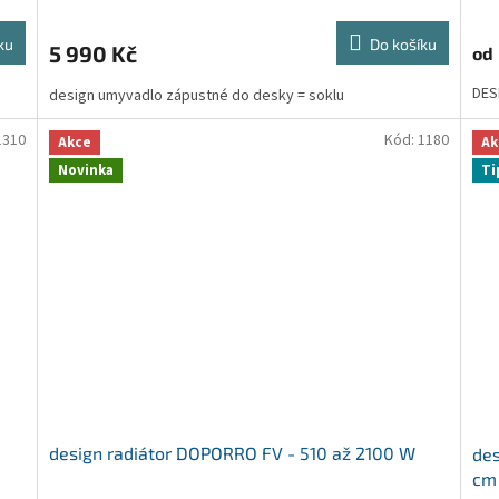
hod
pro
ku
Do košíku
5 990 Kč
od
je
5,0
DES
design umyvadlo zápustné do desky = soklu
z
5
hvě
1310
Kód:
1180
Akce
Ak
Novinka
Ti
design radiátor DOPORRO FV - 510 až 2100 W
des
cm 