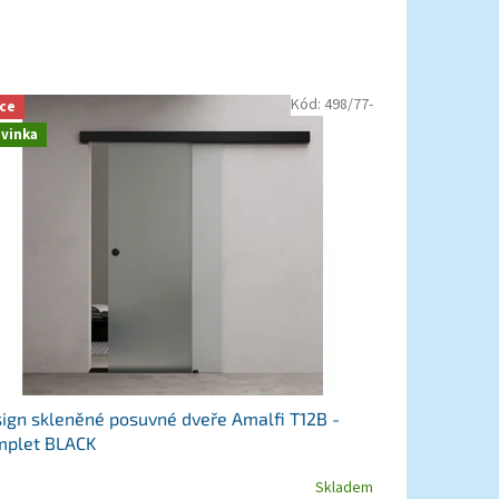
Kód:
498/77-
ce
vinka
ign skleněné posuvné dveře Amalfi T12B -
mplet BLACK
Skladem
měrné