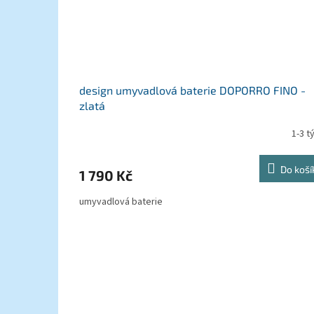
design umyvadlová baterie DOPORRO FINO -
zlatá
1-3 t
Do koší
1 790 Kč
umyvadlová baterie