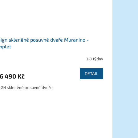
ign skleněné posuvné dveře Muranino -
mplet
1-3 týdny
měrné
nocení
duktu
DETAIL
6 490 Kč
IGN skleněné posuvné dveře
zdiček.