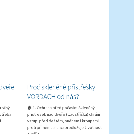
dveře
Proč skleněné přístřešky
VORDACH od nás?
 silný
🏠 1. Ochrana před počasím Skleněný
potřeba
přístřešek nad dveře (tzv. stříška) chrání
í
vstup: před deštěm, sněhem i kroupami
proti přímému slunci prodlužuje životnost