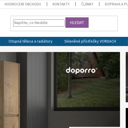
HODNOCENÍ OBCHODU
KONTAKTY
ČLÁNKY
DOPRAVA A P
HLEDAT
Otopná tělesa a radiátory
Skleněné přístřešky VORDACH