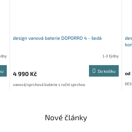
design vanová baterie DOPORRO 4 - šedá
des
ko
ýdny
1-3 týdny
Prů
hod
pro
ku
Do košíku
4 990 Kč
od
je
5,0
DES
vanová/sprchová baterie s ruční sprchou
z
5
hvě
Nové články