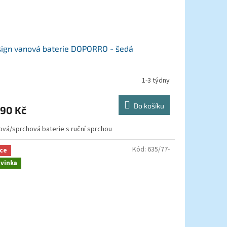
ign vanová baterie DOPORRO - šedá
1-3 týdny
měrné
nocení
duktu
Do košíku
190 Kč
ová/sprchová baterie s ruční sprchou
zdiček.
Kód:
635/77-
ce
vinka