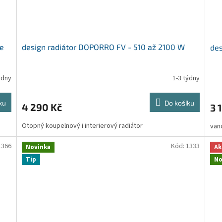
le
design radiátor DOPORRO FV - 510 až 2100 W
des
ýdny
1-3 týdny
Průměrné
Prů
hodnocení
hod
produktu
pro
ku
Do košíku
4 290 Kč
3 
je
je
5,0
5,0
Otopný koupelnový i interierový radiátor
van
z
z
5
5
hvězdiček.
hvě
1366
Kód:
1333
Novinka
Ak
Tip
No