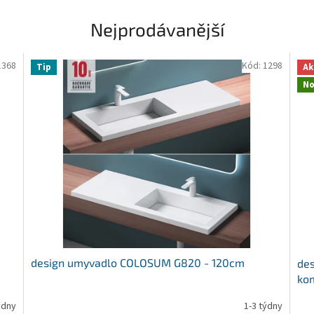
Nejprodávanější
1368
Kód:
1298
Tip
Ak
No
design umyvadlo COLOSUM G820 - 120cm
des
ko
ýdny
1-3 týdny
Prů