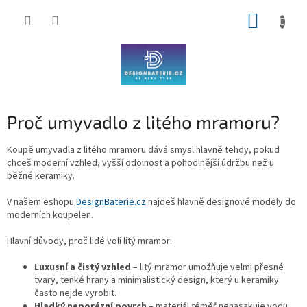
Přejít
NÁKUP
na
obsah
KOŠÍK
Proč umyvadlo z litého mramoru?
Koupě umyvadla z litého mramoru dává smysl hlavně tehdy, pokud
chceš moderní vzhled, vyšší odolnost a pohodlnější údržbu než u
běžné keramiky.
V našem eshopu
DesignBaterie.cz
najdeš hlavně designové modely do
moderních koupelen.
Hlavní důvody, proč lidé volí litý mramor:
Luxusní a čistý vzhled
– litý mramor umožňuje velmi přesné
tvary, tenké hrany a minimalistický design, který u keramiky
často nejde vyrobit.
Hladký neporézní povrch
– materiál téměř nenasakuje vodu