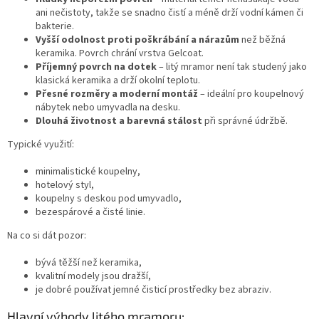
ani nečistoty, takže se snadno čistí a méně drží vodní kámen či
bakterie.
Vyšší odolnost proti poškrábání a nárazům
než běžná
keramika. Povrch chrání vrstva Gelcoat.
Příjemný povrch na dotek
– litý mramor není tak studený jako
klasická keramika a drží okolní teplotu.
Přesné rozměry a moderní montáž
– ideální pro koupelnový
nábytek nebo umyvadla na desku.
Dlouhá životnost a barevná stálost
při správné údržbě.
Typické využití:
minimalistické koupelny,
hotelový styl,
koupelny s deskou pod umyvadlo,
bezespárové a čisté linie.
Na co si dát pozor:
bývá těžší než keramika,
kvalitní modely jsou dražší,
je dobré používat jemné čisticí prostředky bez abraziv.
Hlavní výhody litého mramoru: