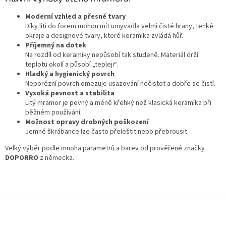
Moderní vzhled a přesné tvary
Díky lití do forem mohou mít umyvadla velmi čisté hrany, tenké
okraje a designové tvary, které keramika zvládá hůř.
Příjemný na dotek
Na rozdíl od keramiky nepůsobí tak studeně. Materiál drží
teplotu okolí a působí „tepleji“.
Hladký a hygienický povrch
Neporézní povrch omezuje usazování nečistot a dobře se čistí.
Vysoká pevnost a stabilita
Litý mramor je pevný a méně křehký než klasická keramika při
běžném používání.
Možnost opravy drobných poškození
Jemné škrábance lze často přeleštit nebo přebrousit.
Velký výběr podle mnoha parametrů a barev od prověřené značky
DOPORRO
z německa.
Z
á
p